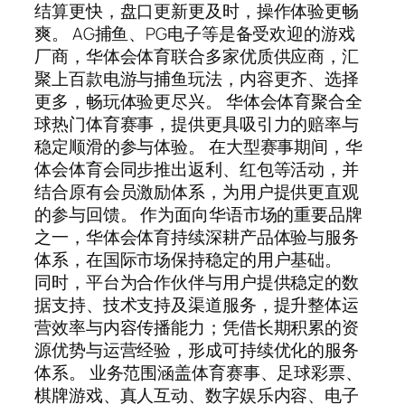
结算更快，盘口更新更及时，操作体验更畅
爽。 AG捕鱼、PG电子等是备受欢迎的游戏
厂商，华体会体育联合多家优质供应商，汇
聚上百款电游与捕鱼玩法，内容更齐、选择
更多，畅玩体验更尽兴。 华体会体育聚合全
球热门体育赛事，提供更具吸引力的赔率与
稳定顺滑的参与体验。 在大型赛事期间，华
体会体育会同步推出返利、红包等活动，并
结合原有会员激励体系，为用户提供更直观
的参与回馈。 作为面向华语市场的重要品牌
之一，华体会体育持续深耕产品体验与服务
体系，在国际市场保持稳定的用户基础。
同时，平台为合作伙伴与用户提供稳定的数
据支持、技术支持及渠道服务，提升整体运
营效率与内容传播能力；凭借长期积累的资
源优势与运营经验，形成可持续优化的服务
体系。 业务范围涵盖体育赛事、足球彩票、
棋牌游戏、真人互动、数字娱乐内容、电子