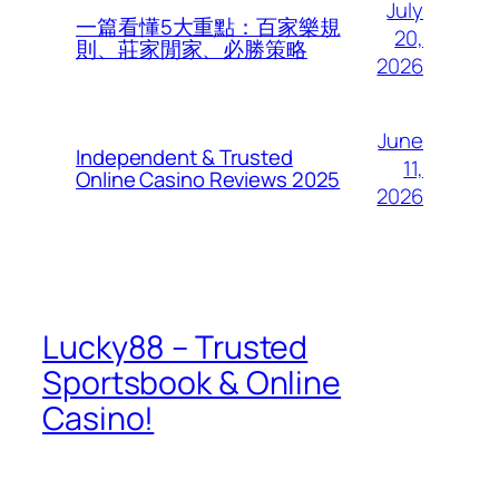
July
一篇看懂5大重點：百家樂規
20,
則、莊家閒家、必勝策略
2026
June
Independent & Trusted
11,
Online Casino Reviews 2025
2026
Lucky88 – Trusted
Sportsbook & Online
Casino!